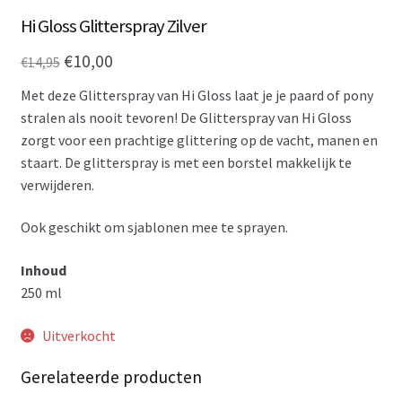
Hi Gloss Glitterspray Zilver
Oorspronkelijke
Huidige
€
10,00
€
14,95
prijs
prijs
Met deze Glitterspray van Hi Gloss laat je je paard of pony
was:
is:
stralen als nooit tevoren! De Glitterspray van Hi Gloss
zorgt voor een prachtige glittering op de vacht, manen en
€14,95.
€10,00.
staart. De glitterspray is met een borstel makkelijk te
verwijderen.
Ook geschikt om sjablonen mee te sprayen.
Inhoud
250 ml
Uitverkocht
Gerelateerde producten