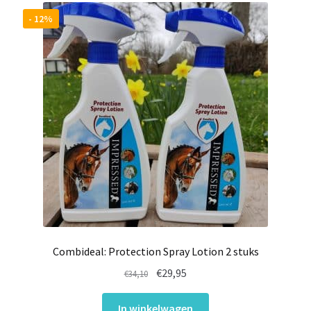
- 12%
Combideal: Protection Spray Lotion 2 stuks
Oorspronkelijke
Huidige
€
29,95
€
34,10
prijs
prijs
was:
is:
In winkelwagen