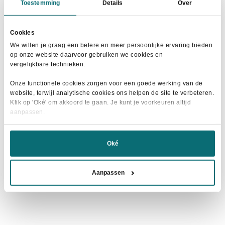
Horka Rijlegging Jubilee Junior Wit
Toestemming
Details
Over
Oorspronkelijke
Huidige
€
50,00
€
69,95
prijs
prijs
Cookies
Dit
was:
is:
Maat selecteren
We willen je graag een betere en meer persoonlijke ervaring bieden
product
€69,95.
€50,00.
op onze website daarvoor gebruiken we cookies en
heeft
vergelijkbare technieken.
meerdere
Onze functionele cookies zorgen voor een goede werking van de
variaties.
website, terwijl analytische cookies ons helpen de site te verbeteren.
Deze
- 25%
Klik op 'Oké' om akkoord te gaan. Je kunt je voorkeuren altijd
optie
aanpassen.
kan
gekozen
Oké
worden
op
Aanpassen
de
productpagina