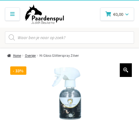
€
0,00
Producten
zoeken
Home
Overige
Hi Gloss Glitterspray Zilver
- 33%