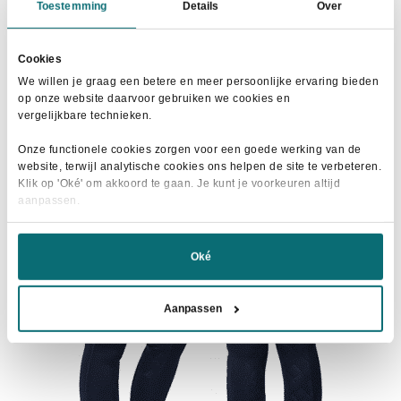
Horka Rijlegging Jubilee Black
Toestemming
Details
Over
Oorspronkelijke
Huidige
€
50,00
€
69,95
prijs
prijs
Cookies
Dit
was:
is:
Maat selecteren
We willen je graag een betere en meer persoonlijke ervaring bieden
product
€69,95.
€50,00.
op onze website daarvoor gebruiken we cookies en
heeft
vergelijkbare technieken.
meerdere
Onze functionele cookies zorgen voor een goede werking van de
variaties.
website, terwijl analytische cookies ons helpen de site te verbeteren.
Deze
- 27%
Klik op 'Oké' om akkoord te gaan. Je kunt je voorkeuren altijd
optie
aanpassen.
kan
gekozen
Oké
worden
op
Aanpassen
de
productpagina