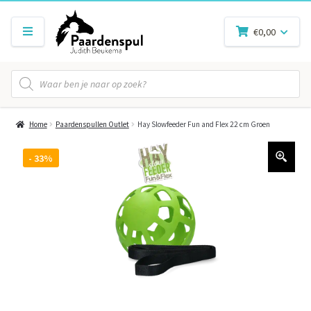
€
0,00
Producten
zoeken
Home
Paardenspullen Outlet
Hay Slowfeeder Fun and Flex 22 cm Groen
- 33%