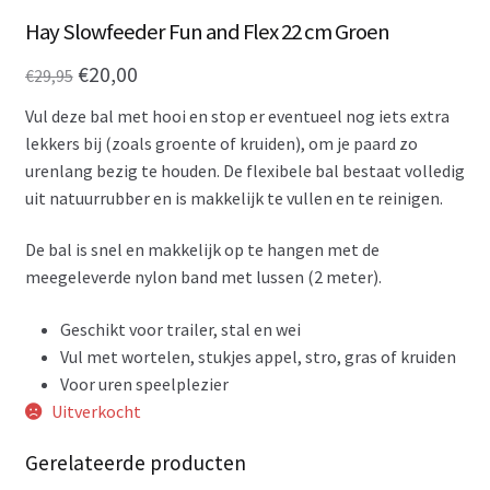
Hay Slowfeeder Fun and Flex 22 cm Groen
Oorspronkelijke
Huidige
€
20,00
€
29,95
prijs
prijs
Vul deze bal met hooi en stop er eventueel nog iets extra
was:
is:
lekkers bij (zoals groente of kruiden), om je paard zo
urenlang bezig te houden. De flexibele bal bestaat volledig
€29,95.
€20,00.
uit natuurrubber en is makkelijk te vullen en te reinigen.
De bal is snel en makkelijk op te hangen met de
meegeleverde nylon band met lussen (2 meter).
Geschikt voor trailer, stal en wei
Vul met wortelen, stukjes appel, stro, gras of kruiden
Voor uren speelplezier
Uitverkocht
Gerelateerde producten