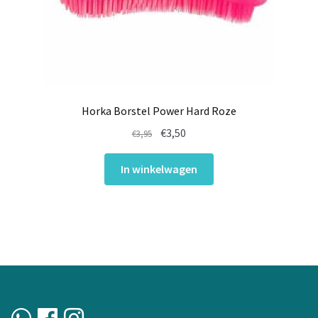
Horka Borstel Power Hard Roze
Oorspronkelijke
Huidige
€
3,50
€
3,95
prijs
prijs
was:
is:
In winkelwagen
€3,95.
€3,50.