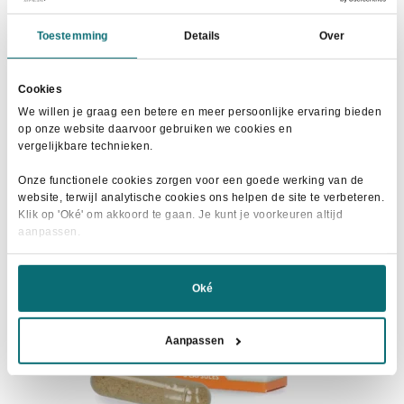
Oorspronkelijke
Huidige
€
1,50
€
2,25
prijs
prijs
Toestemming
Details
Over
was:
is:
In winkelwagen
€2,25.
€1,50.
Cookies
We willen je graag een betere en meer persoonlijke ervaring bieden
op onze website daarvoor gebruiken we cookies en
vergelijkbare technieken.
- 13%
Onze functionele cookies zorgen voor een goede werking van de
website, terwijl analytische cookies ons helpen de site te verbeteren.
Klik op 'Oké' om akkoord te gaan. Je kunt je voorkeuren altijd
aanpassen.
Oké
Aanpassen