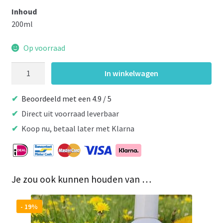
Inhoud
200ml
Op voorraad
Excellent
In winkelwagen
Equi
Sunblock
Beoordeeld met een 4.9 / 5
Lotion
Direct uit voorraad leverbaar
aantal
Koop nu, betaal later met Klarna
Je zou ook kunnen houden van …
- 19%