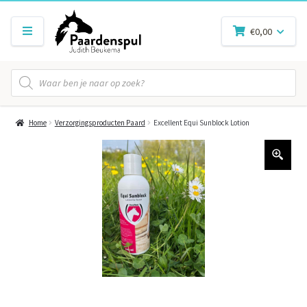
€
0,00
Producten
zoeken
Home
Verzorgingsproducten Paard
Excellent Equi Sunblock Lotion