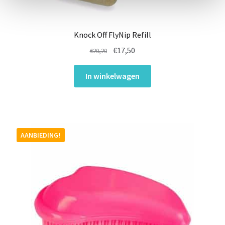
Knock Off FlyNip Refill
Oorspronkelijke
Huidige
€
17,50
€
20,20
prijs
prijs
was:
is:
In winkelwagen
€20,20.
€17,50.
AANBIEDING!