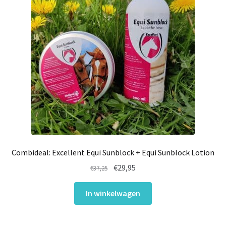
Combideal: Excellent Equi Sunblock + Equi Sunblock Lotion
Oorspronkelijke
Huidige
€
29,95
€
37,25
prijs
prijs
was:
is:
In winkelwagen
€37,25.
€29,95.