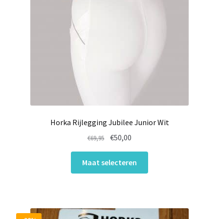
Horka Rijlegging Jubilee Junior Wit
Oorspronkelijke
Huidige
€
50,00
€
69,95
prijs
prijs
Dit
was:
is:
Maat selecteren
product
€69,95.
€50,00.
heeft
meerdere
variaties.
Deze