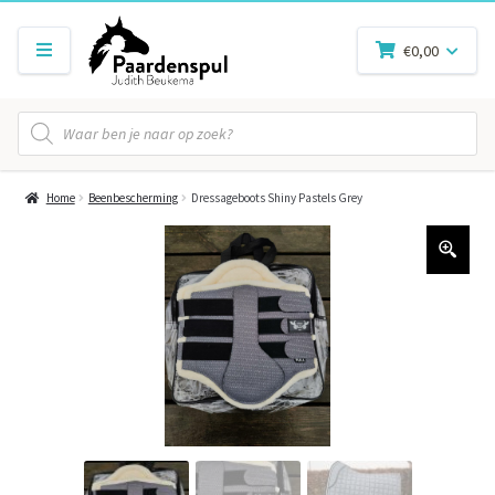
€
0,00
Producten
zoeken
Home
Beenbescherming
Dressageboots Shiny Pastels Grey