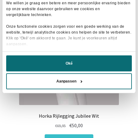
variaties.
We willen je graag een betere en meer persoonlijke ervaring bieden
op onze website daarvoor gebruiken we cookies en
Deze
- 27%
vergelijkbare technieken.
optie
kan
Onze functionele cookies zorgen voor een goede werking van de
website, terwijl analytische cookies ons helpen de site te verbeteren.
gekozen
Klik op 'Oké' om akkoord te gaan. Je kunt je voorkeuren altijd
worden
aanpassen.
op
de
Oké
productpagina
Aanpassen
Horka Rijlegging Jubilee Wit
Oorspronkelijke
Huidige
€
50,00
€
69,95
prijs
prijs
Dit