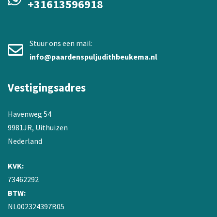
+31613596918
Stuur ons een mail:
info@paardenspuljudithbeukema.nl
Vestigingsadres
Havenweg 54
9981JR, Uithuizen
Nederland
KVK:
73462292
BTW:
NL002324397B05