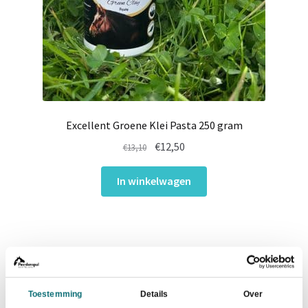
Excellent Groene Klei Pasta 250 gram
Oorspronkelijke
Huidige
€
12,50
€
13,10
prijs
prijs
was:
is:
In winkelwagen
€13,10.
€12,50.
Gerelateerde producten
- 8%
Toestemming
Details
Over