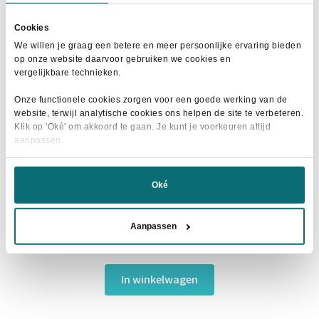
Cookies
We willen je graag een betere en meer persoonlijke ervaring bieden
op onze website daarvoor gebruiken we cookies en
vergelijkbare technieken.
Onze functionele cookies zorgen voor een goede werking van de
website, terwijl analytische cookies ons helpen de site te verbeteren.
Klik op 'Oké' om akkoord te gaan. Je kunt je voorkeuren altijd
aanpassen.
Oké
Excellent Herbs Goudsbloem
Aanpassen
Oorspronkelijke
Huidige
€
27,50
€
29,95
prijs
prijs
was:
is:
In winkelwagen
€29,95.
€27,50.