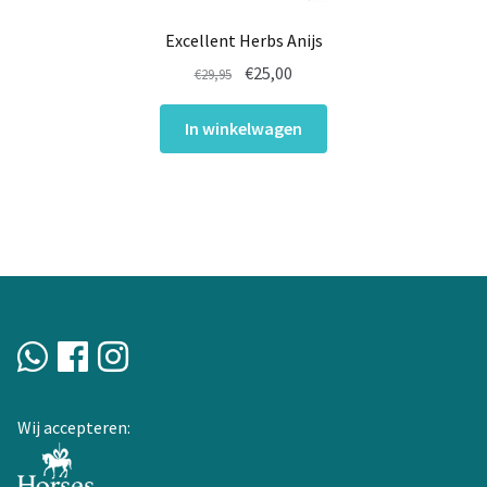
Excellent Herbs Anijs
Oorspronkelijke
Huidige
€
25,00
€
29,95
prijs
prijs
was:
is:
In winkelwagen
€29,95.
€25,00.
Wij accepteren: