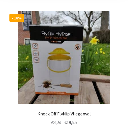
- 18%
Knock Off FlyNip Vliegenval
Oorspronkelijke
Huidige
€
19,95
€
24,50