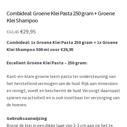
Combideal: Groene Klei Pasta 250 gram + Groene
Klei Shampoo
Oorspronkelijke
Huidige
€
29,95
€
32,45
prijs
prijs
Combideal: 1x Groene Klei Pasta 250 gram + 1x Groene
was:
is:
Klei Shampoo 500 ml voor €29,95
€32,45.
€29,95.
Excellent Groene Klei Pasta – 250 gram:
Kant-en-klare groene leem pasta ter ondersteuning van
het herstellend vermogen van de huid. Rijk aan mineralen
en reinigt, voedt en beschermt de huid. Verzorgt daarnaast
spieren na activiteit en is ook inzetbaar ter verzorging van
de hoeven.
Gebruiksaanwijzing
Breng de klei in een dikke laag van 2-3 cm aan op het te