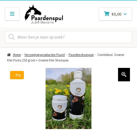
€
0,00
Producten
zoeken
Home
Verzorgingsproducten Paard
Paardenshampoo
Combideal: Groene
Klei Pasta 250 gram + Groene Klei Shampoo
- 7%