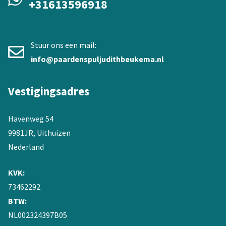
+31613596918
Stuur ons een mail:
info@paardenspuljudithbeukema.nl
Vestigingsadres
Havenweg 54
9981JR, Uithuizen
Nederland
KVK:
73462292
BTW:
NL002324397B05