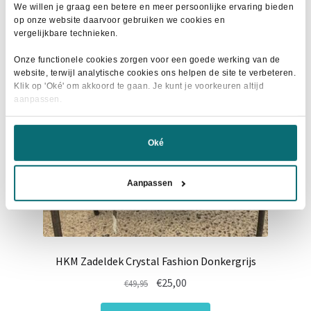
variaties.
We willen je graag een betere en meer persoonlijke ervaring bieden
op onze website daarvoor gebruiken we cookies en
Deze
- 48%
vergelijkbare technieken.
optie
kan
Onze functionele cookies zorgen voor een goede werking van de
website, terwijl analytische cookies ons helpen de site te verbeteren.
gekozen
Klik op 'Oké' om akkoord te gaan. Je kunt je voorkeuren altijd
worden
aanpassen.
op
de
Oké
productpagina
Aanpassen
HKM Zadeldek Crystal Fashion Donkergrijs
Oorspronkelijke
Huidige
€
25,00
€
49,95
prijs
prijs
Dit