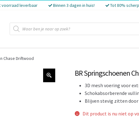
t voorraad leverbaar
Binnen 3 dagen in huis!
Tot 80% scherp
Producten
zoeken
n Chase Driftwood
BR Springschoenen Ch
3D mesh voering voor extr
Schokabsorberende vulli
Blijven stevig zitten doo
Dit product is nu niet op v