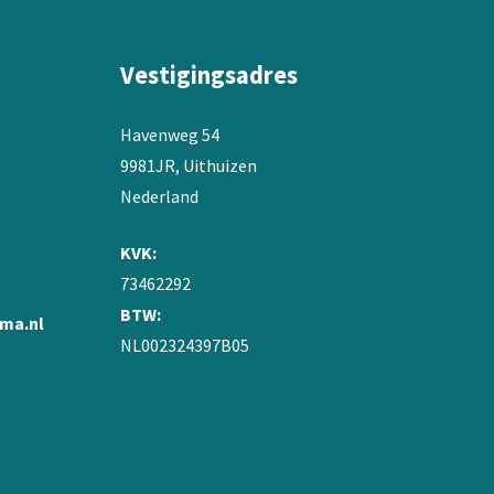
Vestigingsadres
Havenweg 54
9981JR, Uithuizen
Nederland
KVK:
73462292
BTW:
ma.nl
NL002324397B05