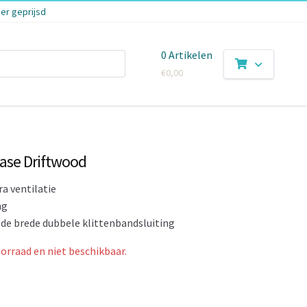
er geprijsd
0 Artikelen
€
0,00
ase Driftwood
a ventilatie
ng
r de brede dubbele klittenbandsluiting
oorraad en niet beschikbaar.