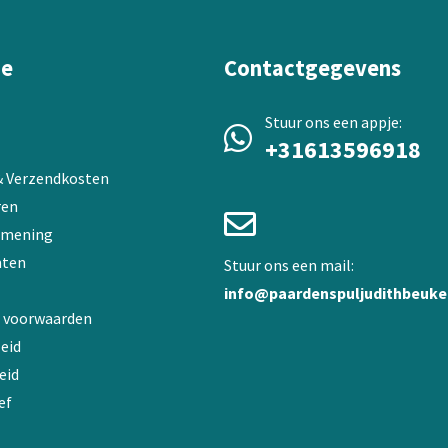
worden
op
de
ie
Contactgegevens
productpagina
Stuur ons een appje:
+31613596918
 & Verzendkosten
ren
 mening
ten
Stuur ons een mail:
info@paardenspuljudithbeuke
 voorwaarden
eid
eid
ef