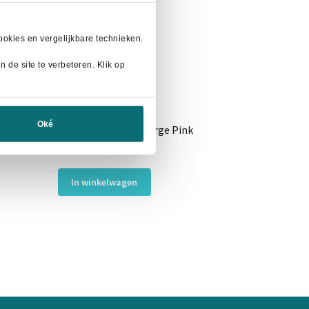
okies en vergelijkbare technieken.
 de site te verbeteren. Klik op
Oké
Excellent Grooming Brush Large Pink
Oorspronkelijke
Huidige
€
20,00
€
27,50
prijs
prijs
was:
is:
In winkelwagen
€27,50.
€20,00.