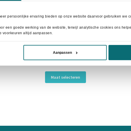
meer persoonlijke ervaring bieden op onze website daarvoor gebruiken we co
or een goede werking van de website, terwijl analytische cookies ons helpen
je voorkeuren altijd aanpassen.
Aanpassen
BR Peesbeschermers Event Red Plum
Oorspronkelijke
Huidige
€
12,50
€
28,95
prijs
prijs
Dit
was:
is:
Maat selecteren
product
€28,95.
€12,50.
heeft
meerdere
variaties.
Deze
optie
kan
gekozen