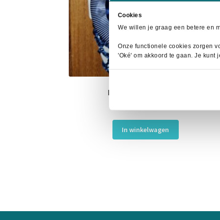
Cookies
We willen je graag een betere en 
Onze functionele cookies zorgen vo
'Oké' om akkoord te gaan. Je kunt 
Horka Haarstrik Blauw
Oorspronkelijke
Huidige
€
4,95
€
6,95
prijs
prijs
was:
is:
In winkelwagen
€6,95.
€4,95.