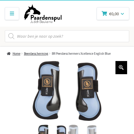
€
0,00
Producten
zoeken
Home
Beenbescherming
BR Peesbeschermers Xcellence English Blue