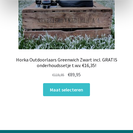
Horka Outdoorlaars Greenwich Zwart incl. GRATIS
onderhoudssetje t.w.v. €16,35!
Oorspronkelijke
Huidige
€
89,95
€
119,95
prijs
prijs
Dit
was:
is:
Maat selecteren
product
€119,95.
€89,95.
heeft
meerdere
variaties.
Deze
optie