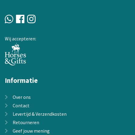
kan
gekozen
worden
op
de
Wij accepteren:
productpagina
Informatie
Over ons
Contact
Levertijd & Verzendkosten
Retourneren
Geef jouw mening