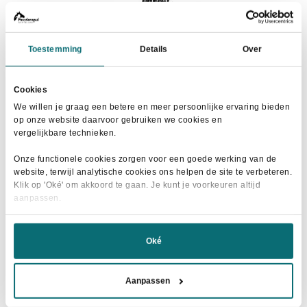
Toestemming
Details
Over
Horka Hooinet Easy Fill Zwart
Cookies
Oorspronkelijke
Huidige
€
14,95
€
19,95
We willen je graag een betere en meer persoonlijke ervaring bieden
prijs
prijs
op onze website daarvoor gebruiken we cookies en
was:
is:
In winkelwagen
vergelijkbare technieken.
€19,95.
€14,95.
Onze functionele cookies zorgen voor een goede werking van de
website, terwijl analytische cookies ons helpen de site te verbeteren.
Klik op 'Oké' om akkoord te gaan. Je kunt je voorkeuren altijd
aanpassen.
- 24%
Oké
Aanpassen