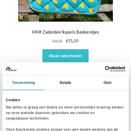
HKM Zadeldek Napels Badeendjes
Oorspronkelijke
Huidige
€
35,00
€
49,95
prijs
prijs
Dit
was:
is:
Maat selecteren
product
€49,95.
€35,00.
heeft
meerdere
variaties.
Toestemming
Details
Over
Deze
- 48%
optie
Cookies
kan
We willen je graag een betere en meer persoonlijke ervaring bieden
gekozen
op onze website daarvoor gebruiken we cookies en
worden
vergelijkbare technieken.
op
Onze functionele cookies zorgen voor een goede werking van de