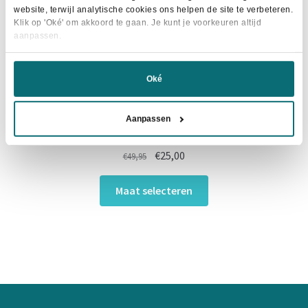
de
website, terwijl analytische cookies ons helpen de site te verbeteren.
productpagina
Klik op 'Oké' om akkoord te gaan. Je kunt je voorkeuren altijd
aanpassen.
Oké
Aanpassen
HKM Zadeldek Crystal Fashion Donkergrijs
Oorspronkelijke
Huidige
€
25,00
€
49,95
prijs
prijs
Dit
was:
is:
Maat selecteren
product
€49,95.
€25,00.
heeft
meerdere
variaties.
Deze
optie
kan