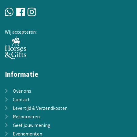
gekozen
worden
op
de
Wij accepteren:
productpagina
Informatie
Over ons
Contact
Levertijd & Verzendkosten
Retourneren
Geef jouw mening
Evenementen