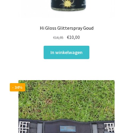
Hi Gloss Glitterspray Goud
Oorspronkelijke
Huidige
€
10,00
€
14,95
prijs
prijs
was:
is:
In winkelwagen
€14,95.
€10,00.
- 34%