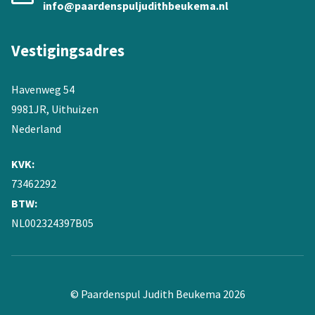
info@paardenspuljudithbeukema.nl
Vestigingsadres
Havenweg 54
9981JR, Uithuizen
Nederland
KVK:
73462292
BTW:
NL002324397B05
© Paardenspul Judith Beukema 2026