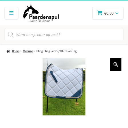
€
0,00
Producten
zoeken
Home
Overige
Bling Bling Petrol/White Veiling