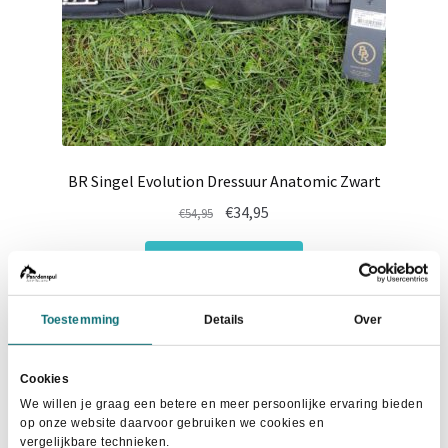
BR Singel Evolution Dressuur Anatomic Zwart
Oorspronkelijke
Huidige
€
34,95
€
54,95
prijs
prijs
Dit
was:
is:
Maat selecteren
product
€54,95.
€34,95.
heeft
Toestemming
Details
Over
meerdere
variaties.
Deze
Cookies
- 25%
optie
We willen je graag een betere en meer persoonlijke ervaring bieden
op onze website daarvoor gebruiken we cookies en
kan
vergelijkbare technieken.