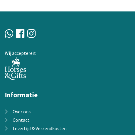
Deze
optie
kan
gekozen
worden
op
de
Wij accepteren:
productpagina
Informatie
Over ons
Contact
Levertijd & Verzendkosten