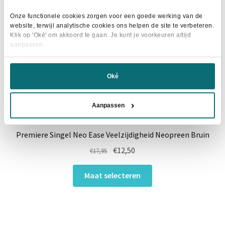
gekozen
worden
Onze functionele cookies zorgen voor een goede werking van de
website, terwijl analytische cookies ons helpen de site te verbeteren.
op
Klik op 'Oké' om akkoord te gaan. Je kunt je voorkeuren altijd
de
aanpassen.
productpagina
Oké
Aanpassen
Premiere Singel Neo Ease Veelzijdigheid Neopreen Bruin
Oorspronkelijke
Huidige
€
12,50
€
17,95
prijs
prijs
Dit
was:
is:
Maat selecteren
product
€17,95.
€12,50.
heeft
meerdere
variaties.