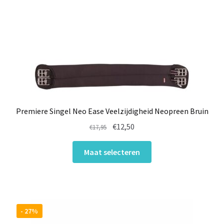
Premiere Singel Neo Ease Veelzijdigheid Neopreen Bruin
Oorspronkelijke
Huidige
€
12,50
€
17,95
prijs
prijs
Dit
was:
is:
Maat selecteren
product
€17,95.
€12,50.
heeft
meerdere
variaties.
Deze
- 27%
optie