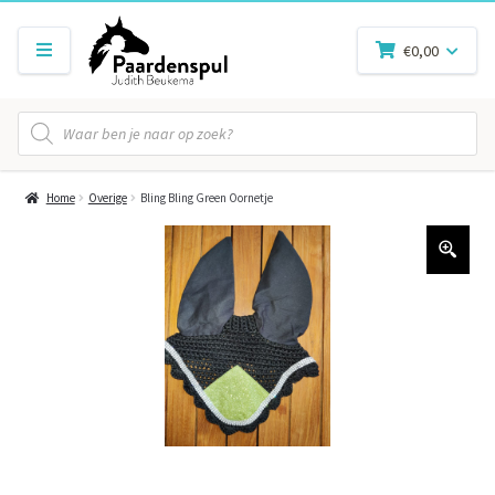
€
0,00
Producten
zoeken
Home
Overige
Bling Bling Green Oornetje