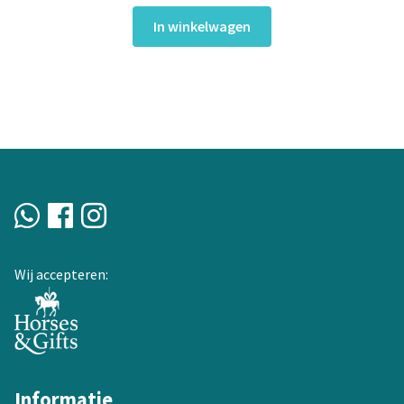
prijs
prijs
was:
is:
In winkelwagen
€14,95.
€10,00.
Wij accepteren:
Informatie