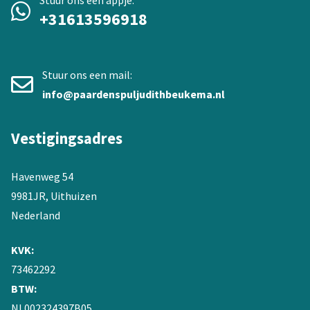
+31613596918
Stuur ons een mail:
info@paardenspuljudithbeukema.nl
Vestigingsadres
Havenweg 54
9981JR, Uithuizen
Nederland
KVK:
73462292
BTW:
NL002324397B05