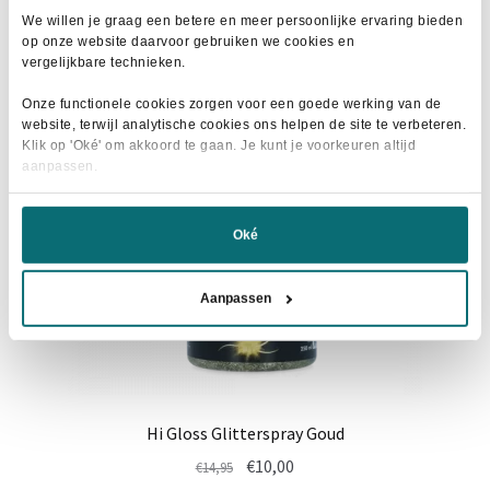
meerdere
We willen je graag een betere en meer persoonlijke ervaring bieden
variaties.
op onze website daarvoor gebruiken we cookies en
Deze
vergelijkbare technieken.
- 33%
optie
Onze functionele cookies zorgen voor een goede werking van de
kan
website, terwijl analytische cookies ons helpen de site te verbeteren.
gekozen
Klik op 'Oké' om akkoord te gaan. Je kunt je voorkeuren altijd
aanpassen.
worden
op
de
Oké
productpagina
Aanpassen
Hi Gloss Glitterspray Goud
Oorspronkelijke
Huidige
€
10,00
€
14,95