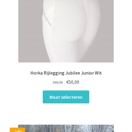
Horka Rijlegging Jubilee Junior Wit
Oorspronkelijke
Huidige
€
50,00
€
69,95
prijs
prijs
Dit
was:
is:
Maat selecteren
product
€69,95.
€50,00.
heeft
meerdere
variaties.
Deze
- 24%