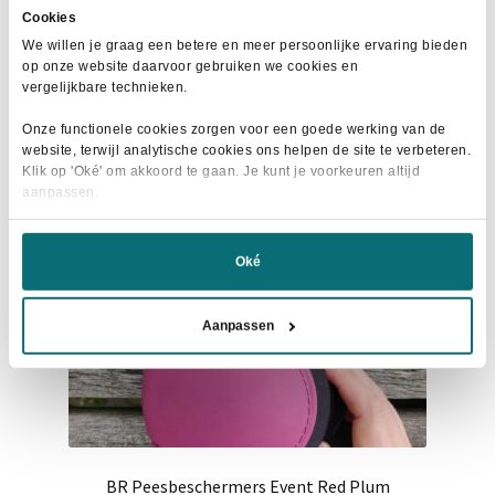
product
€119,95.
€89,95.
Cookies
heeft
We willen je graag een betere en meer persoonlijke ervaring bieden
meerdere
op onze website daarvoor gebruiken we cookies en
variaties.
vergelijkbare technieken.
Deze
- 53%
Onze functionele cookies zorgen voor een goede werking van de
optie
website, terwijl analytische cookies ons helpen de site te verbeteren.
kan
Klik op 'Oké' om akkoord te gaan. Je kunt je voorkeuren altijd
gekozen
aanpassen.
worden
op
Oké
de
productpagina
Aanpassen
BR Peesbeschermers Event Red Plum