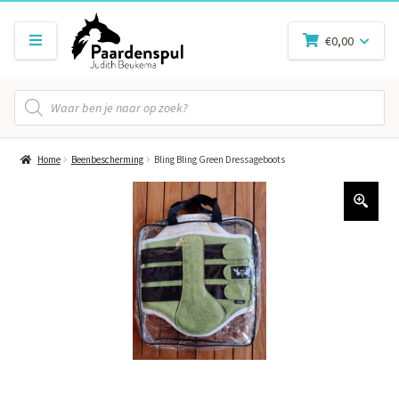
€
0,00
Producten
zoeken
Home
Beenbescherming
Bling Bling Green Dressageboots