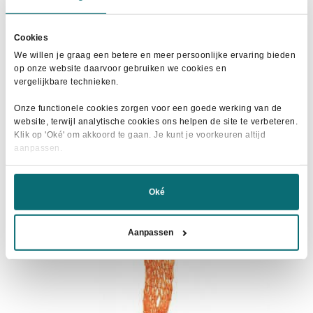
Oorspronkelijke
Huidige
€
89,95
€
119,95
prijs
prijs
Dit
Cookies
was:
is:
Maat selecteren
product
We willen je graag een betere en meer persoonlijke ervaring bieden
€119,95.
€89,95.
op onze website daarvoor gebruiken we cookies en
heeft
vergelijkbare technieken.
meerdere
variaties.
Onze functionele cookies zorgen voor een goede werking van de
Deze
website, terwijl analytische cookies ons helpen de site te verbeteren.
- 25%
Klik op 'Oké' om akkoord te gaan. Je kunt je voorkeuren altijd
optie
aanpassen.
kan
gekozen
worden
Oké
op
de
Aanpassen
productpagina