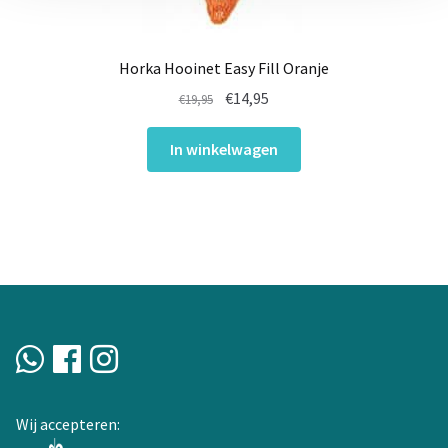
Horka Hooinet Easy Fill Oranje
Oorspronkelijke
Huidige
€
14,95
€
19,95
prijs
prijs
was:
is:
In winkelwagen
€19,95.
€14,95.
Wij accepteren: