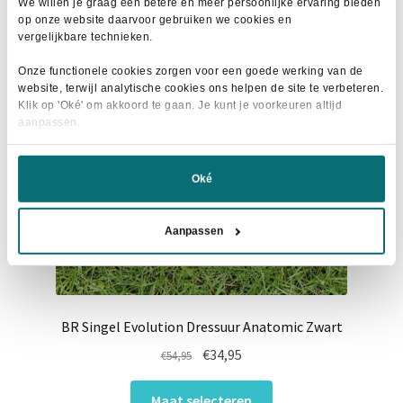
We willen je graag een betere en meer persoonlijke ervaring bieden
op onze website daarvoor gebruiken we cookies en
- 34%
vergelijkbare technieken.
Onze functionele cookies zorgen voor een goede werking van de
website, terwijl analytische cookies ons helpen de site te verbeteren.
Klik op 'Oké' om akkoord te gaan. Je kunt je voorkeuren altijd
aanpassen.
Oké
Aanpassen
BR Singel Evolution Dressuur Anatomic Zwart
Oorspronkelijke
Huidige
€
34,95
€
54,95
prijs
prijs
Dit
was:
is:
Maat selecteren