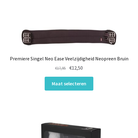
Premiere Singel Neo Ease Veelzijdigheid Neopreen Bruin
Oorspronkelijke
Huidige
€
12,50
€
17,95
prijs
prijs
Dit
was:
is:
Maat selecteren
product
€17,95.
€12,50.
heeft
meerdere
variaties.
Deze
optie
kan