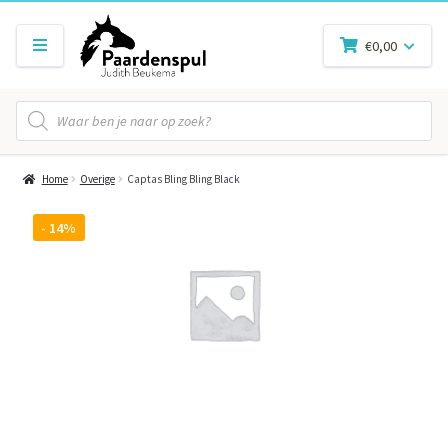
€
0,00
Producten
zoeken
Home
Overige
Captas Bling Bling Black
- 14%