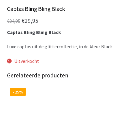
Captas Bling Bling Black
Oorspronkelijke
Huidige
€
29,95
€
34,95
prijs
prijs
Captas Bling Bling Black
was:
is:
Luxe captas uit de glittercollectie, in de kleur Black.
€34,95.
€29,95.
Uitverkocht
Gerelateerde producten
- 25%