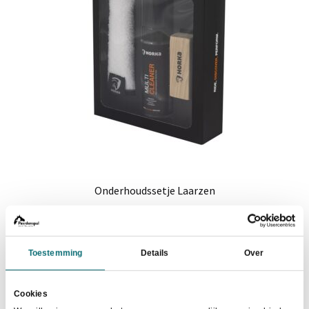
gekozen
worden
op
de
productpagina
Onderhoudssetje Laarzen
€
16,35
In winkelwagen
Toestemming
Details
Over
Cookies