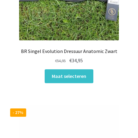
BR Singel Evolution Dressuur Anatomic Zwart
Oorspronkelijke
Huidige
€
34,95
€
54,95
prijs
prijs
Dit
was:
is:
Maat selecteren
product
€54,95.
€34,95.
heeft
meerdere
variaties.
Deze
- 27%
optie
kan
gekozen