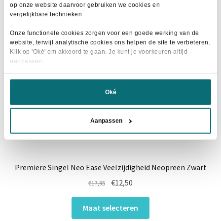
Deze
- 25%
op onze website daarvoor gebruiken we cookies en
optie
vergelijkbare technieken.
kan
Onze functionele cookies zorgen voor een goede werking van de
gekozen
website, terwijl analytische cookies ons helpen de site te verbeteren.
worden
Klik op 'Oké' om akkoord te gaan. Je kunt je voorkeuren altijd
op
aanpassen.
de
productpagina
Oké
Aanpassen
Premiere Singel Neo Ease Veelzijdigheid Neopreen Zwart
Oorspronkelijke
Huidige
€
12,50
€
17,95
prijs
prijs
Dit
was:
is:
Maat selecteren
product
€17,95.
€12,50.