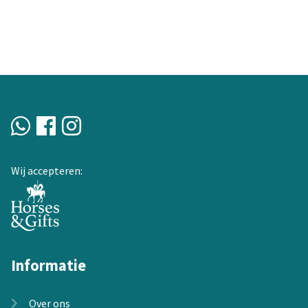
heeft
meerdere
variaties.
Deze
optie
kan
gekozen
worden
op
de
Wij accepteren:
productpagina
Informatie
Over ons