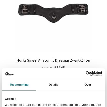
worden
op
de
productpagina
Horka Singel Anatomic Dressuur Zwart/Zilver
Oorspronkelijke
Huidige
€
72,95
€
100,00
prijs
prijs
Dit
was:
is:
Maat selecteren
product
€100,00.
€72,95.
Toestemming
Details
Over
heeft
meerdere
Cookies
variaties.
We willen je graag een betere en meer persoonlijke ervaring bieden