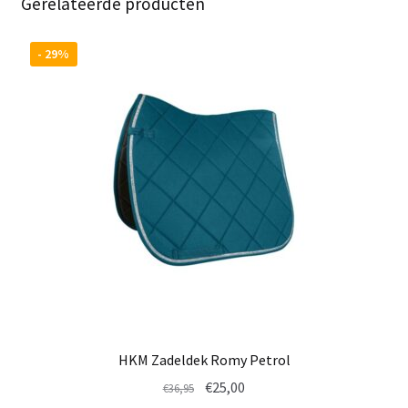
Gerelateerde producten
- 29%
HKM Zadeldek Romy Petrol
Oorspronkelijke
Huidige
€
25,00
€
36,95