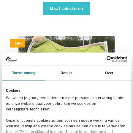
prijs
prijs
Dit
was:
is:
Maat selecteren
product
€36,95.
€25,00.
heeft
meerdere
variaties.
Deze
- 56%
optie
kan
gekozen
worden
Toestemming
Details
Over
op
de
Cookies
productpagina
We willen je graag een betere en meer persoonlijke ervaring bieden
op onze website daarvoor gebruiken we cookies en
vergelijkbare technieken.
Onze functionele cookies zorgen voor een goede werking van de
website, terwijl analytische cookies ons helpen de site te verbeteren.
Klik op 'Oké' om akkoord te gaan. Je kunt je voorkeuren altijd