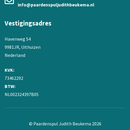
info@paardenspuljudithbeukema.nl
Vestigingsadres
Havenweg 54
9981JR, Uithuizen
Nederland
KVK:
73462292
BTW:
NL002324397B05
© Paardenspul Judith Beukema 2026