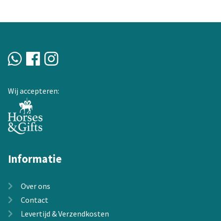
Deze
optie
kan
gekozen
worden
op
de
Wij accepteren:
productpagina
Informatie
Over ons
Contact
Levertijd & Verzendkosten