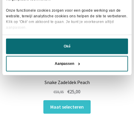
gekozen
worden
Onze functionele cookies zorgen voor een goede werking van de
website, terwijl analytische cookies ons helpen de site te verbeteren.
op
Klik op 'Oké' om akkoord te gaan. Je kunt je voorkeuren altijd
de
aanpassen.
productpagina
Oké
Aanpassen
Snake Zadeldek Peach
Oorspronkelijke
Huidige
€
25,00
€
59,95
prijs
prijs
Dit
was:
is:
Maat selecteren
product
€59,95.
€25,00.
heeft
meerdere
variaties.