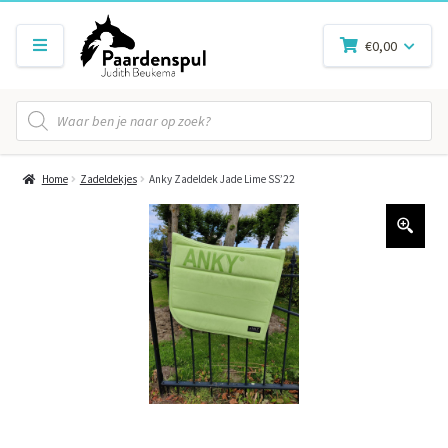
€
0,00
Producten
zoeken
Home
Zadeldekjes
Anky Zadeldek Jade Lime SS’22