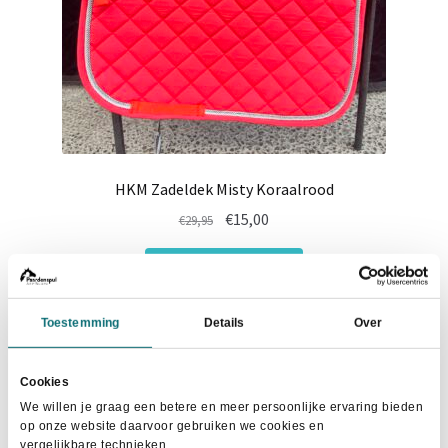
productpagina
HKM Zadeldek Misty Koraalrood
Oorspronkelijke
Huidige
€
15,00
€
29,95
prijs
prijs
Dit
was:
is:
Maat selecteren
product
€29,95.
€15,00.
heeft
Toestemming
Details
Over
meerdere
variaties.
Deze
Cookies
- 56%
optie
We willen je graag een betere en meer persoonlijke ervaring bieden
op onze website daarvoor gebruiken we cookies en
kan
vergelijkbare technieken.