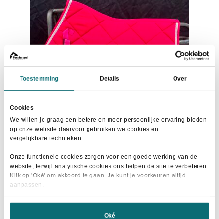
kan
gekozen
worden
op
de
productpagina
Toestemming
Details
Over
Cookies
We willen je graag een betere en meer persoonlijke ervaring bieden
op onze website daarvoor gebruiken we cookies en
vergelijkbare technieken.
HKM Zadeldek Romy Roze
Onze functionele cookies zorgen voor een goede werking van de
Oorspronkelijke
Huidige
€
25,00
website, terwijl analytische cookies ons helpen de site te verbeteren.
€
36,95
Klik op 'Oké' om akkoord te gaan. Je kunt je voorkeuren altijd
prijs
prijs
aanpassen.
Dit
was:
is:
Maat selecteren
product
€36,95.
€25,00.
heeft
Oké