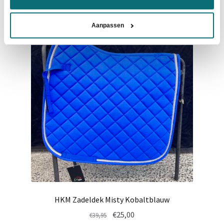
meerdere
variaties.
Aanpassen
Deze
- 35%
optie
kan
gekozen
worden
op
de
productpagina
HKM Zadeldek Misty Kobaltblauw
Oorspronkelijke
Huidige
€
25,00
€
39,95