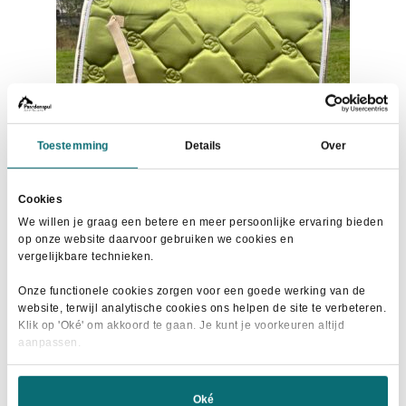
kan
gekozen
worden
op
de
productpagina
Toestemming
Details
Over
Cookies
We willen je graag een betere en meer persoonlijke ervaring bieden
op onze website daarvoor gebruiken we cookies en
vergelijkbare technieken.
HKM Zadeldek Edinburgh Pistache
Onze functionele cookies zorgen voor een goede werking van de
Oorspronkelijke
Huidige
€
25,00
website, terwijl analytische cookies ons helpen de site te verbeteren.
€
59,95
Klik op 'Oké' om akkoord te gaan. Je kunt je voorkeuren altijd
prijs
prijs
aanpassen.
Dit
was:
is:
Maat selecteren
product
€59,95.
€25,00.
heeft
Oké