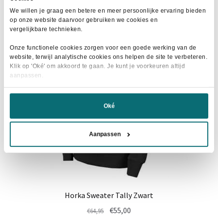
meerdere
We willen je graag een betere en meer persoonlijke ervaring bieden
variaties.
op onze website daarvoor gebruiken we cookies en
Deze
vergelijkbare technieken.
- 13%
optie
Onze functionele cookies zorgen voor een goede werking van de
kan
website, terwijl analytische cookies ons helpen de site te verbeteren.
gekozen
Klik op 'Oké' om akkoord te gaan. Je kunt je voorkeuren altijd
aanpassen.
worden
op
de
Oké
productpagina
Aanpassen
Horka Sweater Tally Zwart
Oorspronkelijke
Huidige
€
55,00
€
64,95