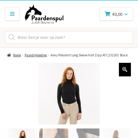
€
0,00
Producten
zoeken
Home
Paardrijkleding
Anky Poloshirt Long Sleeve Half Zipp ATC232201 Black