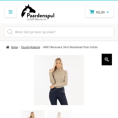
€
0,00
Producten
zoeken
Home
Paardrijkleding
ANKY Mockneck Shirt Weathered Teak Glitter