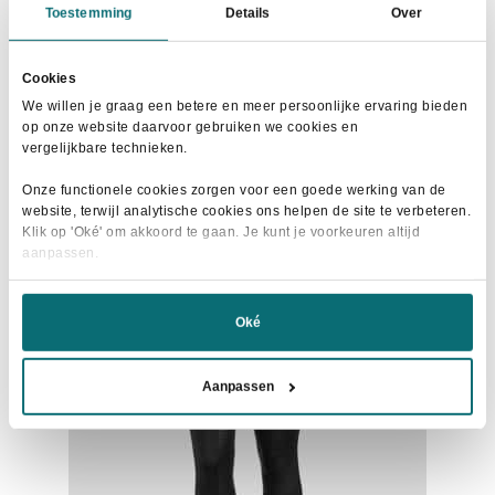
Horka Winterjas Glacier Bordeaux
Toestemming
Details
Over
Oorspronkelijke
Huidige
€
90,00
€
149,95
prijs
prijs
Cookies
Dit
was:
is:
Maat selecteren
We willen je graag een betere en meer persoonlijke ervaring bieden
product
op onze website daarvoor gebruiken we cookies en
€149,95.
€90,00.
heeft
vergelijkbare technieken.
meerdere
Onze functionele cookies zorgen voor een goede werking van de
variaties.
website, terwijl analytische cookies ons helpen de site te verbeteren.
Deze
Klik op 'Oké' om akkoord te gaan. Je kunt je voorkeuren altijd
- 20%
aanpassen.
optie
kan
gekozen
Oké
worden
op
Aanpassen
de
productpagina