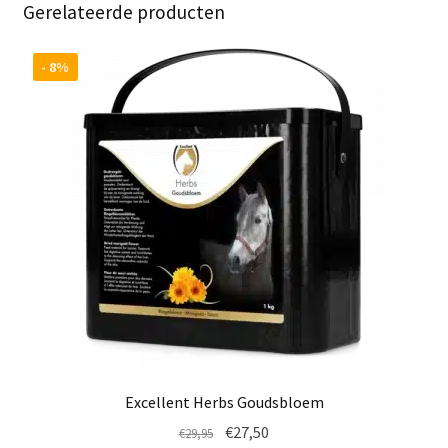
Gerelateerde producten
- 8%
Excellent Herbs Goudsbloem
Oorspronkelijke
Huidige
€
27,50
€
29,95