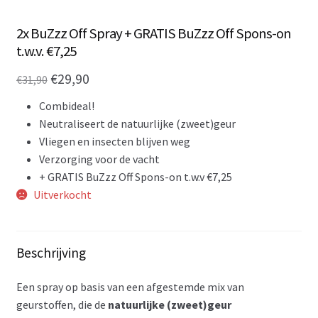
2x BuZzz Off Spray + GRATIS BuZzz Off Spons-on
t.w.v. €7,25
Oorspronkelijke
Huidige
€
29,90
€
31,90
prijs
prijs
Combideal!
was:
is:
Neutraliseert de natuurlijke (zweet)geur
Vliegen en insecten blijven weg
€31,90.
€29,90.
Verzorging voor de vacht
+ GRATIS BuZzz Off Spons-on t.w.v €7,25
Uitverkocht
Beschrijving
Een spray op basis van een afgestemde mix van
geurstoffen, die de
natuurlijke (zweet)geur