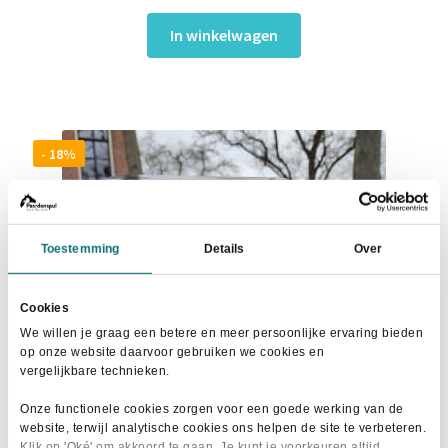
prijs
prijs
was:
is:
In winkelwagen
€29,95.
€27,50.
- 18%
Toestemming
Details
Over
Cookies
We willen je graag een betere en meer persoonlijke ervaring bieden
op onze website daarvoor gebruiken we cookies en
vergelijkbare technieken.
Onze functionele cookies zorgen voor een goede werking van de
website, terwijl analytische cookies ons helpen de site te verbeteren.
Klik op 'Oké' om akkoord te gaan. Je kunt je voorkeuren altijd