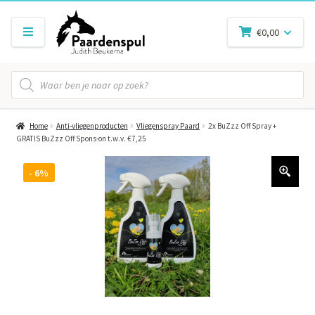
€
0,00
Producten
zoeken
Home
Anti-vliegenproducten
Vliegenspray Paard
2x BuZzz Off Spray +
GRATIS BuZzz Off Spons-on t.w.v. €7,25
- 6%